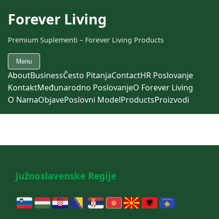
Forever Living
Premium Suplementi – Forever Living Products
Menu
About
Business
Često Pitanja
Contact
HR Poslovanje
Kontakt
Međunarodno Poslovanje
O Forever Living
O Nama
Objave
Poslovni Model
Products
Proizvodi
Južnoslavenske Regije